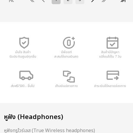
มั่นใจ สินค้า
มีพ้อยท์
สินค้ามีปัญหา
รับประกันศูนย์ทุกชิ้น
สะสมใช้แทนเงินสด
เปลี่ยนได้ใน 7 วัน
ส่งฟรี/500.- ขึ้นไป
เก็บเงินปลายทาง
ชำระเงินได้หลายช่องทาง
หูฟัง (Headphones)
หูฟังทรูไวร์เลส (True Wireless headphones)