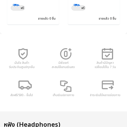
ฟรี
ฟรี
ขายแล้ว 0 ชิ้น
ขายแล้ว 0 ชิ้น
มั่นใจ สินค้า
มีพ้อยท์
สินค้ามีปัญหา
รับประกันศูนย์ทุกชิ้น
สะสมใช้แทนเงินสด
เปลี่ยนได้ใน 7 วัน
ส่งฟรี/500.- ขึ้นไป
เก็บเงินปลายทาง
ชำระเงินได้หลายช่องทาง
หูฟัง (Headphones)