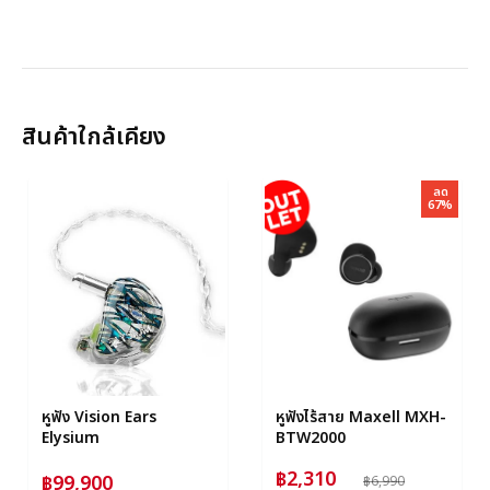
สินค้าใกล้เคียง
ลด
67%
หูฟัง Vision Ears
หูฟังไร้สาย Maxell MXH-
Elysium
BTW2000
฿2,310
฿99,900
฿6,990