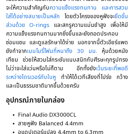
จะให้ความสำคัญกับ
ความแข็งแรงทนทาน และการสวม
ใส่ได้อย่างสบายเป็นหลัก
โดยตัวโครงของหูฟังจะ
ยึดชิ้น
ส่วนด้วย O-rings
และสกรูความแม่นยำสูง เพื่อให้มี
ความแข็งแรงทนทานมากยิ่งขึ้นและยังถอดประกอบ
ซ่อมแซม และดูแลรักษาได้ง่าย นอกจากนี้ตัวเอียร์แพด
ยังทำจาก
เมมโมรี่โฟมที่หนาถึง 30 มม.
หุ้มด้วยหนัง
เทียม ช่วยให้สวมใส่กระชับแนบสนิทกับศีรษะทุกรูปทรง
ไม่ว่าจะใส่แว่นหรือไม่ก็ตาม อีกทั้งยัง
เว้นระยะที่พอดี
ระหว่างไดรเวอร์กับใบหู
ทำให้ได้เวทีเสียงที่โปร่ง กว้าง
และเป็นธรรมชาติมากขึ้นด้วยครับ
อุปกรณ์ภายในกล่อง
Final Audio DX3000CL
สายหูฟัง Balanced 4.4mm
อแดปเตอร์แปลง 4.4mm to 6.3mm