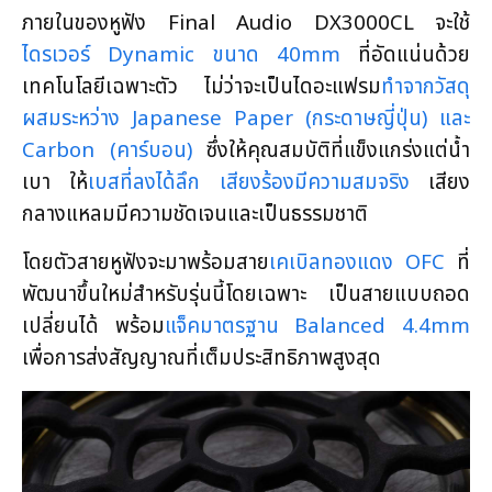
ภายในของหูฟัง Final Audio DX3000CL จะใช้
ไดรเวอร์ Dynamic ขนาด 40mm
ที่อัดแน่นด้วย
เทคโนโลยีเฉพาะตัว ไม่ว่าจะเป็นไดอะแฟรม
ทำจากวัสดุ
ผสมระหว่าง Japanese Paper (กระดาษญี่ปุ่น) และ
Carbon (คาร์บอน)
ซึ่งให้คุณสมบัติที่แข็งแกร่งแต่น้ำ
เบา ให้
เบสที่ลงได้ลึก เสียงร้องมีความสมจริง
เสียง
กลางแหลมมีความชัดเจนและเป็นธรรมชาติ
โดยตัวสายหูฟังจะมาพร้อมสาย
เคเบิลทองแดง OFC
ที่
พัฒนาขึ้นใหม่สำหรับรุ่นนี้โดยเฉพาะ เป็นสายแบบถอด
เปลี่ยนได้ พร้อม
แจ็คมาตรฐาน Balanced 4.4mm
เพื่อการส่งสัญญาณที่เต็มประสิทธิภาพสูงสุด