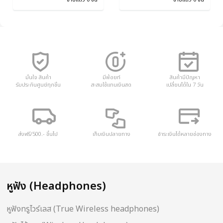
มั่นใจ สินค้า
มีพ้อยท์
สินค้ามีปัญหา
รับประกันศูนย์ทุกชิ้น
สะสมใช้แทนเงินสด
เปลี่ยนได้ใน 7 วัน
ส่งฟรี/500.- ขึ้นไป
เก็บเงินปลายทาง
ชำระเงินได้หลายช่องทาง
หูฟัง (Headphones)
หูฟังทรูไวร์เลส (True Wireless headphones)