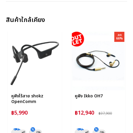
สินค้าใกล้เคียง
ลด
66%
หูฟังไร้สาย shokz
หูฟัง Ikko OH7
OpenComm
฿5,990
฿12,940
฿37,900
ฟรี
0%
ฟรี
0%