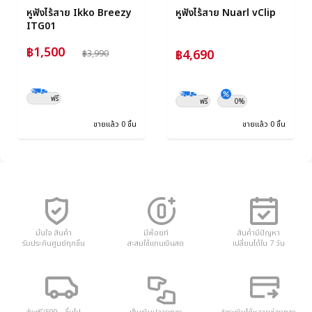
หูฟังไร้สาย Ikko Breezy
หูฟังไร้สาย Nuarl vClip
ITG01
฿1,500
฿4,690
฿3,990
ฟรี
ฟรี
0%
ขายแล้ว 0 ชิ้น
ขายแล้ว 0 ชิ้น
มั่นใจ สินค้า
มีพ้อยท์
สินค้ามีปัญหา
รับประกันศูนย์ทุกชิ้น
สะสมใช้แทนเงินสด
เปลี่ยนได้ใน 7 วัน