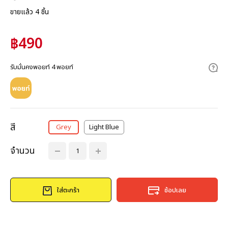
ขายแล้ว 4 ชิ้น
฿490
รับมั่นคงพอยท์ 4 พอยท์
สี
Grey
Light Blue
จำนวน
ใส่ตะกร้า
ช้อปเลย