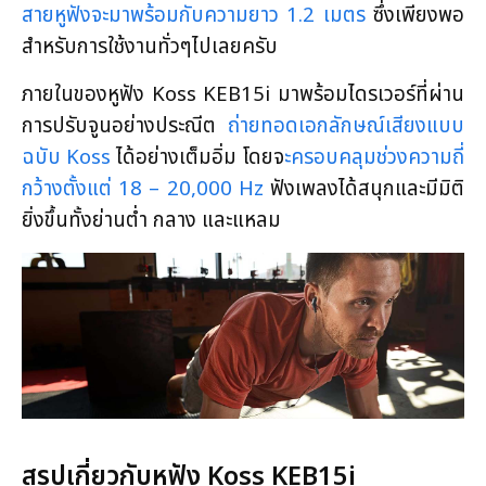
สายหูฟังจะมาพร้อมกับความยาว 1.2 เมตร
ซึ่งเพียงพอ
สำหรับการใช้งานทั่วๆไปเลยครับ
ภายในของหูฟัง Koss KEB15i มาพร้อมไดรเวอร์ที่ผ่าน
การปรับจูนอย่างประณีต
ถ่ายทอดเอกลักษณ์เสียงแบบ
ฉบับ Koss
ได้อย่างเต็มอิ่ม โดยจ
ะครอบคลุมช่วงความถี่
กว้างตั้งแต่ 18 – 20,000 Hz
ฟังเพลงได้สนุกและมีมิติ
ยิ่งขึ้นทั้งย่านต่ำ กลาง และแหลม
ส
รุปเกี่ยวกับหูฟัง Koss KEB15i