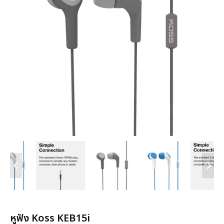
หูฟัง Koss KEB15i