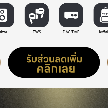
ำโพง
TWS
DAC/DAP
ไลฟ์สไ