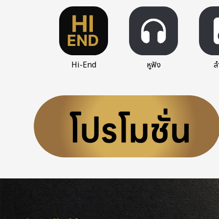
Hi-End
หูฟัง
ล