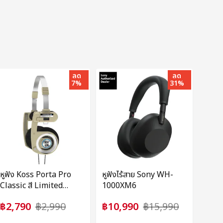
ลด
ลด
7%
31%
หูฟัง Koss Porta Pro
หูฟังไร้สาย Sony WH-
Classic สี Limited
1000XM6
Edition Rhythm Beige
฿2,790
฿2,990
฿10,990
฿15,990