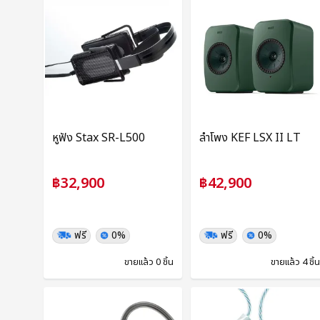
หูฟัง Stax SR-L500
ลำโพง KEF LSX II LT
฿32,900
฿42,900
ฟรี
0%
ฟรี
0%
ขายแล้ว 0 ชิ้น
ขายแล้ว 4 ชิ้