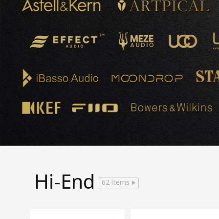
Hi-End
62 items