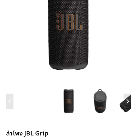
ลำโพง JBL Grip