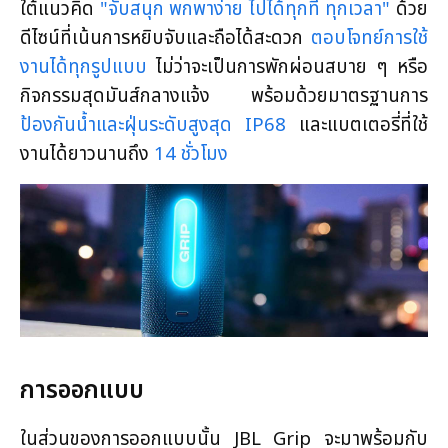
ใต้แนวคิด
"จับสนุก พกพาง่าย ไปได้ทุกที่ ทุกเวลา"
ด้วย
ดีไซน์ที่เน้นการหยิบจับและถือได้สะดวก
ตอบโจทย์การใช้
งานได้ทุกรูปแบบ
ไม่ว่าจะเป็นการพักผ่อนสบาย ๆ หรือ
กิจกรรมสุดมันส์กลางแจ้ง พร้อมด้วยมาตรฐานการ
ป้องกันน้ำและฝุ่นระดับสูงสุด IP68
และแบตเตอรี่ที่ใช้
งานได้ยาวนานถึง
14 ชั่วโมง
การออกแบบ
ในส่วนของการออกแบบนั้น JBL Grip จะมาพร้อมกับ