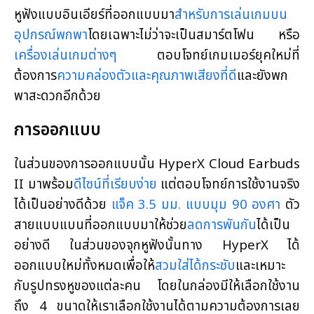
หู
ฟังแบบอินเอียร์ที่ออกแบบมา
สำหรับการเล่นเกมบน
อุปกรณ์พกพา
โดยเฉพาะไม่ว่าจะเป็นสมาร์ตโฟน หรือ
เครื่องเล่นเกมต่างๆ
ตอบโจทย์เกมเมอร์ยุคใหม่ที่
ต้องการ
ความคล่องตัวและคุณภาพเสียงที่ดี
และยังพก
พาสะดวกอีกด้วย
การออกแบบ
ในส่วนของการออกแบบนั้น HyperX Cloud Earbuds
II มาพร้อม
ดีไซน์ที่เรียบง่าย
แต่ตอบโจทย์การใช้งานจริง
ได้เป็นอย่างดีด้วย
แจ็ค 3.5 มม. แบบมุม 90 องศา
ตัว
สายแบบแบนที่ออกแบบมาให้ช่วย
ลดการพันกัน
ได้เป็น
อย่างดี ในส่วนของจุกหูฟังนั้นทาง HyperX ได้
ออกแบบใหม่ทั้งหมดเพื่อให้
สวมใส่ได้กระชับ
และเหมาะ
กับรูปทรงหูของแต่ละคน โดยในกล่องมีให้เลือกใช้งาน
ถึง 4 ขนาดให้เราเลือกใช้งานได้ตามความต้องการเลย