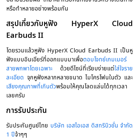
หรือทำหลายอย่างพร้อมกัน
สรุปเกี่ยวกับหูฟัง HyperX Cloud
Earbuds II
โดยรวมแล้วหูฟัง HyperX Cloud Earbuds II เป็นหู
ฟังแบบอินเอียร์ที่ออกแบบมาเพื่อ
ตอบโจทย์เกมเมอร์
สายพกพาโดยเฉพาะ
ด้วยดีไซน์ที่เรียบง่ายแต่
ใส่ใจราย
ละเอียด
จุกหูฟังหลากหลายขนาด ไมโครโฟนในตัว และ
เสียงคุณภาพที่เกินตัว
พร้อมให้คุณโลดแล่นได้ทุกเวลา
เลยครับ
การรับประกัน
รับประกันศูนย์ไทย
บริษัท เอสไอเอส ดิสทริบิวชั่น จำกัด
1 ปี
จ้าๆๆ