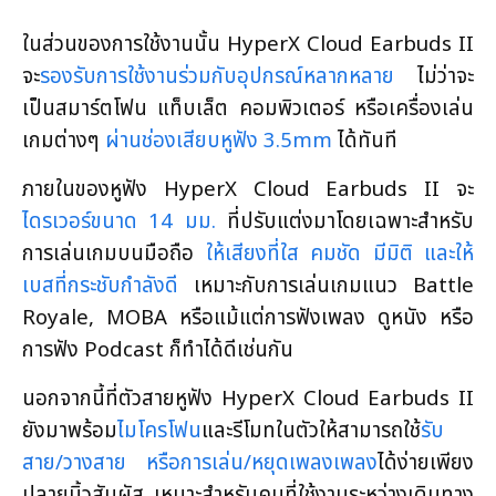
ในส่วนของการใช้งานนั้น HyperX Cloud Earbuds II
จะ
รองรับการใช้งานร่วมกับอุปกรณ์หลากหลาย
ไม่ว่าจะ
เป็นสมาร์ตโฟน แท็บเล็ต คอมพิวเตอร์ หรือเครื่องเล่น
เกมต่างๆ
ผ่านช่องเสียบหูฟัง 3.5mm
ได้ทันที
ภายในของหูฟัง HyperX Cloud Earbuds II จะ
ไดรเวอร์ขนาด 14 มม.
ที่ปรับแต่งมาโดยเฉพาะสำหรับ
การเล่นเกมบนมือถือ
ให้เสียงที่ใส คมชัด มีมิติ และให้
เบสที่กระชับกำลังดี
เหมาะกับการเล่นเกมแนว Battle
Royale, MOBA หรือแม้แต่การฟังเพลง ดูหนัง หรือ
การฟัง Podcast ก็ทำได้ดีเช่นกัน
นอกจากนี้ที่ตัวสายหูฟัง HyperX Cloud Earbuds II
ยังมาพร้อม
ไมโครโฟน
และรีโมทในตัวให้สามารถใช้
รับ
สาย/วางสาย หรือการเล่น/หยุดเพลงเพลง
ได้ง่ายเพียง
ปลายนิ้วสัมผัส เหมาะสำหรับคนที่ใช้งานระหว่างเดินทาง