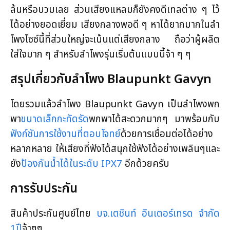
ล้นหรือบวมเลย ส่วนเสียงแหลมก็ยังคงดีเทลต่าง ๆ ไว้
ได้อย่างยอดเยี่ยม เสียงกลางพอดี ๆ หาได้ยากมากในลำ
โพงไซซ์นี้ที่ส่วนใหญ่จะเน้นแต่เสียงกลาง ถือว่าผู้ผลิต
ใส่ใจมาก ๆ สำหรับลำโพงรุ่นเริ่มต้นแบบนี้จ้า ๆ ๆ
สรุปเกี่ยวกับลำโพง Blaupunkt Gavyn
โดยรวมแล้วลำโพง Blaupunkt Gavyn เป็นลำโพงพก
พา
ขนาดเล็กกะทัดรัด
พกพาได้สะดวกมากๆ มาพร้อมกับ
ฟังก์ชันการใช้งานที่ตอบโจทย์
ด้วยการเชื่อมต่อได้อย่าง
หลากหลาย ให้เสียงที่ฟังได้สนุกใช้ฟังได้อย่างเพลินๆและ
ยัง
ป้องกันน้ำได้ในระดับ IPX7
อีกด้วยครับ
การรับประกัน
สินค้าประกันศูนย์ไทย
บจ.เตชินท์ อินเตอร์เทรด จำกัด
1ปี
จ้าๆๆ