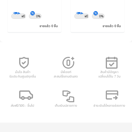
ฟรี
0%
ฟรี
0%
ขายแล้ว 0 ชิ้น
ขายแล้ว 0 ชิ้น
มั่นใจ สินค้า
มีพ้อยท์
สินค้ามีปัญหา
รับประกันศูนย์ทุกชิ้น
สะสมใช้แทนเงินสด
เปลี่ยนได้ใน 7 วัน
ส่งฟรี/500.- ขึ้นไป
เก็บเงินปลายทาง
ชำระเงินได้หลายช่องทาง