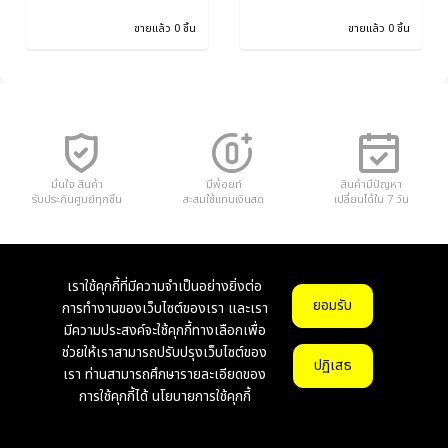
ขายแล้ว 0 ชิ้น
ขายแล้ว 0 ชิ้น
มั่นใจ สินค้า
มีพ้อยท์
สินค้ามีปัญหา
รับประกันศูนย์ทุกชิ้น
สะสมใช้แทนเงินสด
เปลี่ยนได้ใน 7 วัน
เราใช้คุกกี้ที่มีความจำเป็นอย่างยิ่งต่อ
ส่งฟรี/500.- ขึ้นไป
เก็บเงินปลายทาง
ชำระเงินได้หลายช่องทาง
ยอมรับ
การทำงานของเว็บไซต์ของเรา และเรา
มีความประสงค์จะใช้คุกกี้ทางเลือกเพื่อ
ช่วยให้เราสามารถปรับปรุงเว็บไซต์ของ
ปฏิเสธ
เรา ท่านสามารถศึกษารายละเอียดของ
การใช้คุกกี้ได้
นโยบายการใช้คุกกี้
หูฟัง (Headphones)