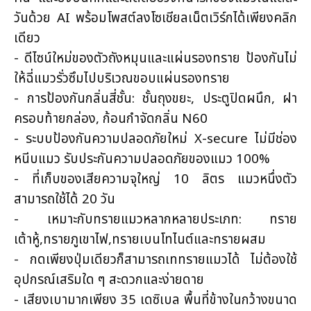
วันด้วย AI พร้อมโพสต์ลงโซเชียลเน็ตเวิร์กได้เพียงคลิก
เดียว
- ดีไซน์ใหม่ของตัวถังหมุนและแผ่นรองทราย ป้องกันไม่
ให้ฉี่แมวรั่วซึมไปบริเวณขอบแผ่นรองทราย
- การป้องกันกลิ่นสี่ชั้น: ชั้นถุงขยะ, ประตูปิดผนึก, ฝา
ครอบท้ายกล่อง, ก้อนกำจัดกลิ่น N60
- ระบบป้องกันความปลอดภัยใหม่ X-secure ไม่มีช่อง
หนีบแมว รับประกันความปลอดภัยของแมว 100%
- ที่เก็บของเสียความจุใหญ่ 10 ลิตร แมวหนึ่งตัว
สามารถใช้ได้ 20 วัน
- เหมาะกับทรายแมวหลากหลายประเภท: ทราย
เต้าหู้,ทรายภูเขาไฟ,ทรายเบนโทไนต์และทรายผสม
- กดเพียงปุ่มเดียวก็สามารถเททรายแมวได้ ไม่ต้องใช้
อุปกรณ์เสริมใด ๆ สะดวกและง่ายดาย
- เสียงเบามากเพียง 35 เดซิเบล พื้นที่ข้างในกว้างขนาด