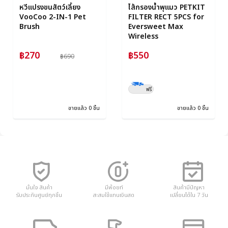
หวีแปรงขนสัตว์เลี้ยง
ไส้กรองน้ำพุแมว PETKIT
VooCoo 2-IN-1 Pet
FILTER RECT 5PCS for
Brush
Eversweet Max
Wireless
฿270
฿550
฿690
ฟรี
ขายแล้ว 0 ชิ้น
ขายแล้ว 0 ชิ้น
มั่นใจ สินค้า
มีพ้อยท์
สินค้ามีปัญหา
รับประกันศูนย์ทุกชิ้น
สะสมใช้แทนเงินสด
เปลี่ยนได้ใน 7 วัน