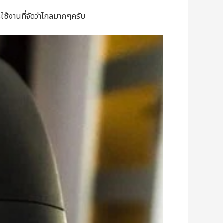
รใช้งานที่จัดว่าไกลมากๆครับ