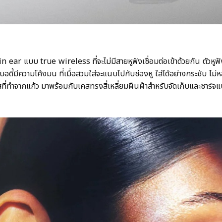
r แบบ true wireless ที่จะไม่มีสายหูฟังเชื่อมต่อเข้าด้วยกัน ตัวหูฟั
้ ตัวบอดี้มีความโค้งมน ที่เมื่อสวมใส่จะแนบไปกับช่องหู ใส่ได้อย่างกระชับ ไ
ที่ทำจากแก้ว มาพร้อมกับเคสทรงสี่เหลี่ยมผืนผ้าสำหรับจัดเก็บและชาร์จแบ