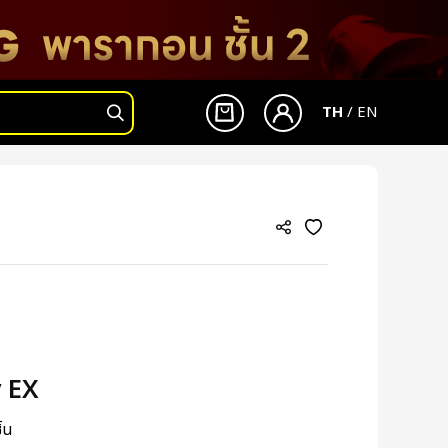
TH
/
EN
เข้าสู่ระบบ
สมัครสมาชิก
y EX
ิ้น