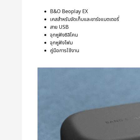
B&O Beoplay EX
เคสสำหรับจัดเก็บและชาร์จแบตเตอรี่
สาย USB
จุกหูฟังซิลิโคน
จุกหูฟังโฟม
คู่มือการใช้งาน