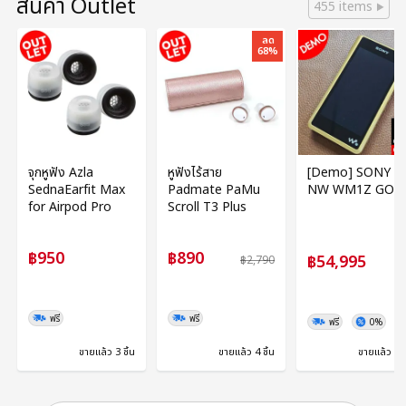
สินค้า Outlet
455 items
ลด
68%
จุกหูฟัง Azla
หูฟังไร้สาย
[Demo] SONY
SednaEarfit Max
Padmate PaMu
NW WM1Z GOL
for Airpod Pro
Scroll T3 Plus
฿950
฿890
฿54,995
฿2,790
ฟรี
ฟรี
ฟรี
0%
ขายแล้ว 3 ชิ้น
ขายแล้ว 4 ชิ้น
ขายแล้ว 0 ช