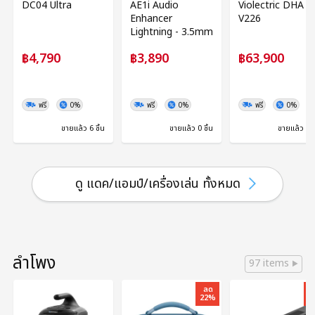
DC04 Ultra
AE1i Audio
Violectric DHA
Enhancer
V226
Lightning - 3.5mm
฿4,790
฿3,890
฿63,900
ฟรี
0%
ฟรี
0%
ฟรี
0%
ขายแล้ว 6 ชิ้น
ขายแล้ว 0 ชิ้น
ขายแล้ว 0 ช
ดู แดค/แอมป์/เครื่องเล่น ทั้งหมด
ลำโพง
97 items
ลด
22%
1