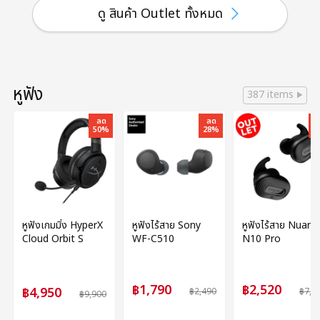
ดู สินค้า Outlet ทั้งหมด
หูฟัง
387 items
ลด
ลด
50%
28%
6
หูฟังเกมมิ่ง HyperX
หูฟังไร้สาย Sony
หูฟังไร้สาย Nuarl
Cloud Orbit S
WF-C510
N10 Pro
฿1,790
฿2,520
฿4,950
฿2,490
฿7,1
฿9,900