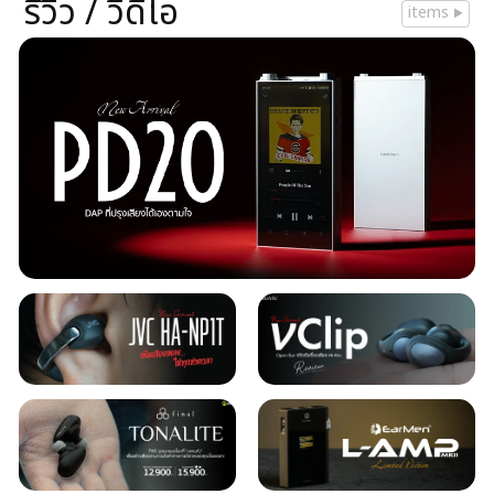
รีวิว / วีดีโอ
items