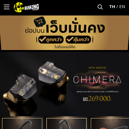
TH
/
EN