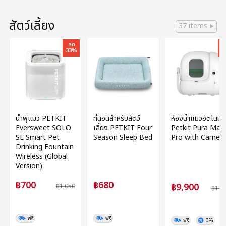
สัตว์เลี้ยง
37 items
ลด
33%
3
น้ำพุแมว PETKIT
ที่นอนสำหรับสัตว์
ห้องน้ำแมวอัตโนมัติ
Eversweet SOLO
เลี้ยง PETKIT Four
Petkit Pura Max
SE Smart Pet
Season Sleep Bed
Pro with Camer
Drinking Fountain
Wireless (Global
Version)
฿700
฿680
฿9,900
฿1,050
฿14,
ฟรี
ฟรี
ฟรี
0%