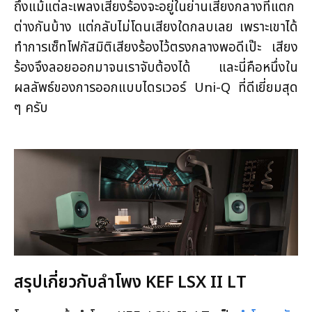
ถึงแม้แต่ละเพลงเสียงร้องจะอยู่ในย่านเสียงกลางที่แตก
ต่างกันบ้าง แต่กลับไม่โดนเสียงใดกลบเลย เพราะเขาได้
ทำการเซ็ทโฟกัสมิติเสียงร้องไว้ตรงกลางพอดีเป๊ะ เสียง
ร้องจึงลอยออกมาจนเราจับต้องได้ และนี่คือหนึ่งใน
ผลลัพธ์ของการออกแบบไดรเวอร์ Uni-Q ที่ดีเยี่ยมสุด
ๆ ครับ
สรุปเกี่ยวกับลำโพง KEF LSX II LT