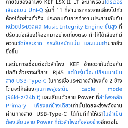
ภายในของลำโพง KEF LSX II LT จะมาพร้อม
ไดรเวอร์
เสียงแบบ Uni-Q
รุ่นที่ 11 ที่สามารถกระจายเสียงไปทั่ว
ห้องได้อย่างทั่วถึง ประกอบกับการทำงานประสานกันกับ
หน่วยประมวลผล Music Integrity Engine ขั้นสูง
ที่
ปรับแต่งเสียงให้ออกมาอย่างเที่ยงตรง ทำให้ได้เสียงที่มี
ความ
ชัดใสสะอาด กระชับหนักแน่น และแม่มยำ
มากยิ่ง
ยิ่งขึ้น
และในการเชื่อมต่อตัวลำโพง KEF ซ้ายขวากับด้วยกัน
ปกติแล้วเราจะใช้สาย RJ45
แต่ในรุ่นนี้จะเปลี่ยนมาเป็น
สาย USB-Type-C
ในการเชื่อมระหว่างลำโพงทั้ง 2 ข้าง
โดยจะให้เสียง
คุณภาพสูงระดับ cable mode
(96kHz/24bit)
และเสียบตัวสาย Power ที่
ลำโพงหลัก
Primary เพียงแค่ข้างเดียว
เท่านั้นโดยจะส่งพลังงาน
ผ่านทางสาย USB-Type-C ได้ทันทีทำให้เรา
ไม่จำเป็น
ต้องเสียบสาย Power ที่ตัวลำโพงทั้งสองข้าง
อีกต่อไป