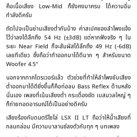
คือเนื้อเสียง Low-Mid ก็ยังคงมาครบ ได้ความอิ่ม
กำลังดีครับ
ถัดไปจะเป็นย่านเสียงต่ำกันบ้าง ค่าสเปคของลำโพงแจ้ง
ไว้ว่าลงได้ลึกถึง 54 Hz (±3dB) แต่หากฟังจริง ๆ ใน
ระยะ Near Field ก็จะสัมผัสได้ลึกถึง 49 Hz (-6dB)
เลยทีเดียว ซึ่งถือว่าทำออกมาได้ดีมาก ๆ สำหรับขนาด
Woofer 4.5"
นอกจากภาคไดรเวอร์แล้ว ตัวช่วยที่ทำให้ลำโพงขับเสียง
ต่ำออกมาได้ดียิ่งขึ้นก็คือท่อลม Bass Reflex ด้านหลัง
นั่นเอง เพลงที่เน้นเสียงต่ำ กระเดื่องชัด เบสมวลใหญ่ ๆ
ก็ถ่ายทอดอารมณ์ได้เป็นอย่างดีครับ
เสียงร้องกับดนตรีโซโล่ LSX II LT ถือว่าให้น้ำเสียงที่
กลมกล่อม มีความบาลานซ์ลงตัวกับทุก ๆ บทเพลง