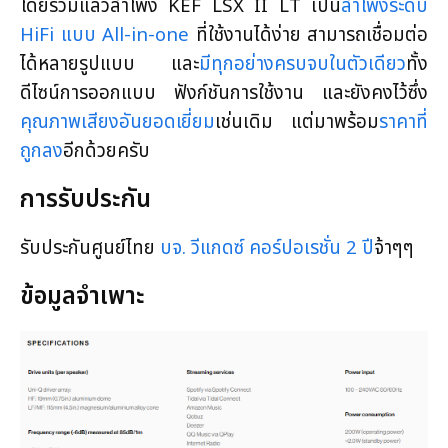
โดยรวมแล้วลำโพง KEF LSX II LT เป็น
ลำโพงระดับ
HiFi แบบ All-in-one
ที่ใช้งานได้ง่าย สามารถเชื่อมต่อ
ได้หลายรูปแบบ และ
มีทุกอย่างครบจบในตัวเดียว
ทั้ง
ดีไซน์การออกแบบ ฟังก์ชันการใช้งาน และยังคงไว้ซึ่ง
คุณภาพเสียงอันยอดเยี่ยม
เช่นเดิม แต่มาพร้อม
ราคาที่
ถูกลง
อีกด้วยครับ
การรับประกัน
รับประกันศูนย์ไทย
บจ. วีแกดซ์ คอร์ปอเรชั่น 2 ปี
จ้าๆๆ
ข้อมูลจำเพาะ