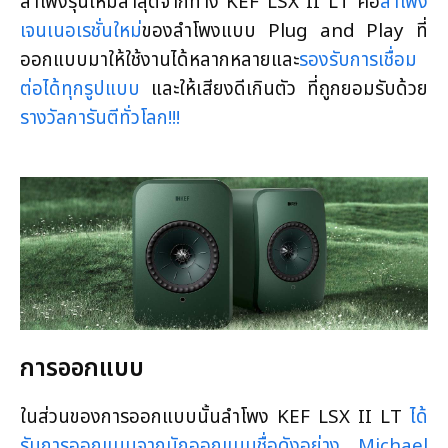
ลำโพงรุ่นใหม่ล่าสุดจากทาง KEF LSX II LT คือ
ลำโพง
เจนเนอเรชั่นใหม่
ของลำโพงแบบ Plug and Play ที่
ออกแบบมาให้ใช้งานได้หลากหลายและ
รองรับการเชื่อม
ต่อได้ทุกรูปแบบ
และให้เสียงดีเกินตัว ที่ถูกยอมรับด้วย
รางวัลการันตีทั่วโลก!!!
การออกแบบ
ในส่วนของการออกแบบนั้นลำโพง KEF LSX II LT
ได้
รับการออกแบบจากนักออกแบบชื่อดังอย่าง Michael