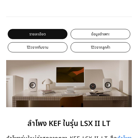
รายละเอียด
ข้อมูลจำเพาะ
รีวิวจากทีมงาน
รีวิวจากลูกค้า
ลำโพง KEF ในรุ่น LSX II LT