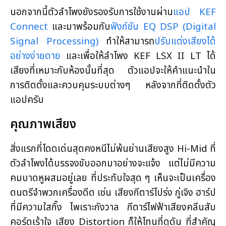
นอกจากนี้ตัวลำโพงยังรองรับการใช้งานผ่าน
แอป KEF
Connect
และมาพร้อมกับ
ฟังก์ชัน EQ DSP (Digital
Signal Processing)
ทำให้สามารถ
ปรับแต่งเสียงได้
อย่างง่ายดาย
และเพื่อให้ลำโพง KEF LSX II LT ได้
เสียงที่เหมาะกับห้องนั้นที่สุด ตัวแอปจะให้คำแนะนำใน
การติดตั้งและควบคุมระบบต่างๆ หลังจากที่ติดตั้งตัว
แอปครับ
คุณภาพเสียง
สิ่งแรกที่โดดเด่นสุดคงหนีไม่พ้นย่านเสียงสูง Hi-Mid ที่
ตัวลำโพงได้บรรจงขับออกมาอย่างจะแจ้ง แต่ไม่มีความ
คมบาดหูผสมอยู่เลย
ที่ประทับใจสุด ๆ เห็นจะเป็นเครื่อง
ดนตรีจำพวกเครื่องดีด เช่น เสียงกีตาร์โปร่ง กู่เจิง ฮาร์ป
ที่มีความใสกิ๊ง ไพเราะกังวาล กีตาร์ไฟฟ้าเสียงคลีนสับ
คอร์ดเร้าใจ เสียง Distortion ก็ให้โทนที่ดุดัน ที่สำคัญ