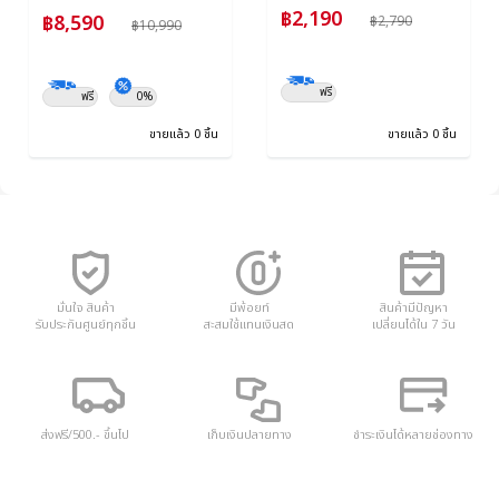
฿2,190
฿8,590
฿2,790
฿10,990
ฟรี
ฟรี
0%
ขายแล้ว 0 ชิ้น
ขายแล้ว 0 ชิ้น
มั่นใจ สินค้า
มีพ้อยท์
สินค้ามีปัญหา
รับประกันศูนย์ทุกชิ้น
สะสมใช้แทนเงินสด
เปลี่ยนได้ใน 7 วัน
ส่งฟรี/500.- ขึ้นไป
เก็บเงินปลายทาง
ชำระเงินได้หลายช่องทาง