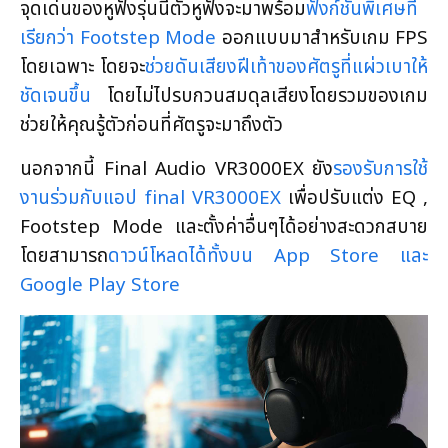
จุดเด่นของหูฟังรุ่นนี้ตัวหูฟังจะมาพร้อม
ฟังก์ชันพิเศษที่
เรียกว่า Footstep Mode
ออกแบบมาสำหรับเกม FPS
โดยเฉพาะ โดยจะ
ช่วยดันเสียงฝีเท้าของศัตรูที่แผ่วเบาให้
ชัดเจนขึ้น
โดยไม่ไปรบกวนสมดุลเสียงโดยรวมของเกม
ช่วยให้คุณรู้ตัวก่อนที่ศัตรูจะมาถึงตัว
นอกจากนี้ Final Audio VR3000EX ยัง
รองรับการใช้
งานร่วมกับแอป final VR3000EX
เพื่อปรับแต่ง EQ ,
Footstep Mode และตั้งค่าอื่นๆได้อย่างสะดวกสบาย
โดยสามารถ
ดาวน์โหลดได้ทั้งบน App Store และ
Google Play Store