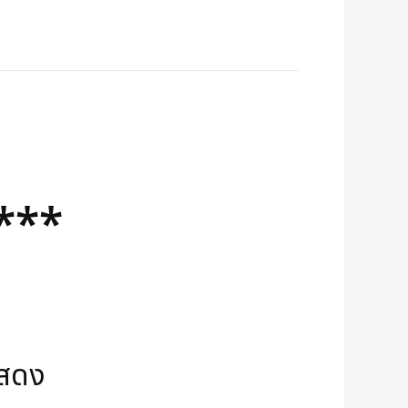
 ***
แสดง