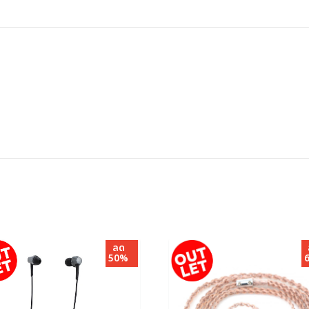
ลด
50%