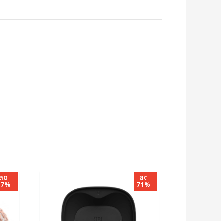
ลด
ลด
67%
71%