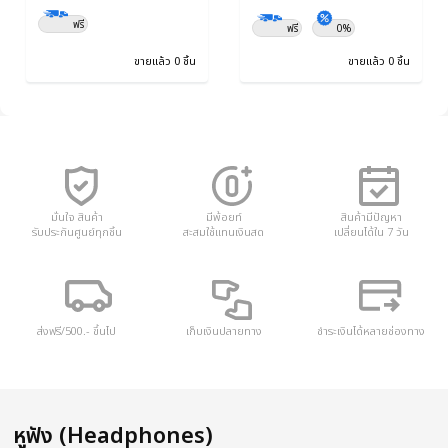
ฟรี
ฟรี
0%
ขายแล้ว 0 ชิ้น
ขายแล้ว 0 ชิ้น
มั่นใจ สินค้า
มีพ้อยท์
สินค้ามีปัญหา
รับประกันศูนย์ทุกชิ้น
สะสมใช้แทนเงินสด
เปลี่ยนได้ใน 7 วัน
ส่งฟรี/500.- ขึ้นไป
เก็บเงินปลายทาง
ชำระเงินได้หลายช่องทาง
หูฟัง (Headphones)