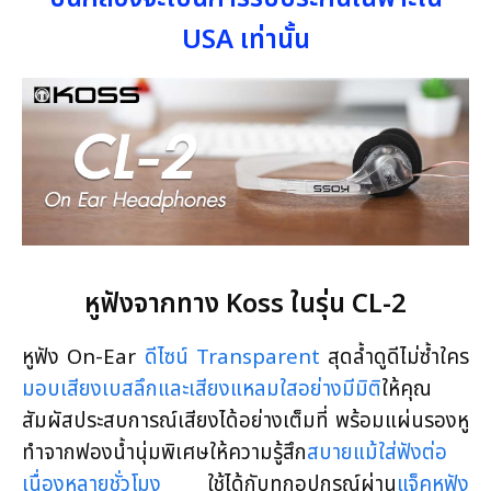
USA เท่านั้น
หูฟังจากทาง Koss ในรุ่น CL-2
หูฟัง On-Ear
ดีไซน์ Transparent
สุดล้ำดูดีไม่ซ้ำใคร
มอบเสียงเบสลึกและเสียงแหลมใสอย่างมีมิติ
ให้คุณ
สัมผัสประสบการณ์เสียงได้อย่างเต็มที่ พร้อมแผ่นรองหู
ทำจากฟองน้ำนุ่มพิเศษให้ความรู้สึก
สบายแม้ใส่ฟังต่อ
เนื่องหลายชั่วโมง
ใช้ได้กับทุกอุปกรณ์ผ่าน
แจ็คหูฟัง