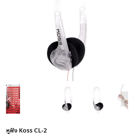
หูฟัง Koss CL-2