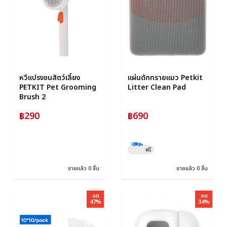
หวีแปรงขนสัตว์เลี้ยง
แผ่นดักทรายแมว Petkit
PETKIT Pet Grooming
Litter Clean Pad
Brush 2
฿290
฿690
ฟรี
ขายแล้ว 0 ชิ้น
ขายแล้ว 0 ชิ้น
ลด
ลด
47%
34%